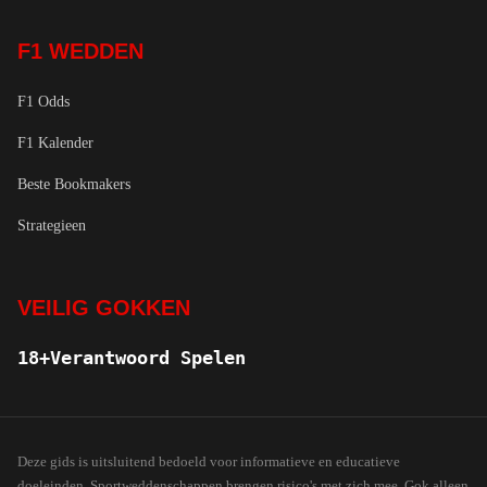
F1 WEDDEN
F1 Odds
F1 Kalender
Beste Bookmakers
Strategieen
VEILIG GOKKEN
18+
Verantwoord Spelen
Deze gids is uitsluitend bedoeld voor informatieve en educatieve
doeleinden. Sportweddenschappen brengen risico's met zich mee. Gok alleen