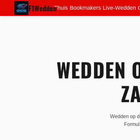
F1Wedden
Thuis
Bookmakers
Live-Wedden
WEDDEN O
Z
Wedden op de
Formule