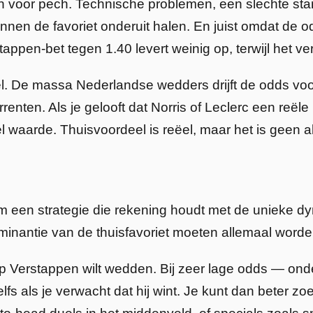
 voor pech. Technische problemen, een slechte start
 de favoriet onderuit halen. En juist omdat de odds
stappen-bet tegen 1.40 levert weinig op, terwijl het ve
wel. De massa Nederlandse wedders drijft de odds v
renten. Als je gelooft dat Norris of Leclerc een re
el waarde. Thuisvoordeel is reëel, maar het is geen 
 een strategie die rekening houdt met de unieke d
 dominantie van de thuisfavoriet moeten allemaal wo
p Verstappen wilt wedden. Bij zeer lage odds — onde
fs als je verwacht dat hij wint. Je kunt dan beter 