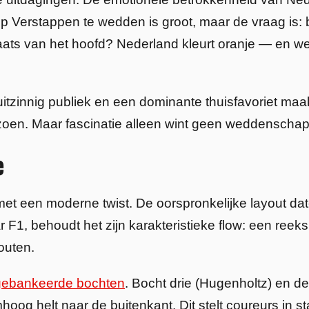
 Verstappen te wedden is groot, maar de vraag is: b
aats van het hoofd? Nederland kleurt oranje — en we
uitzinnig publiek en een dominante thuisfavoriet ma
oen. Maar fascinatie alleen wint geen weddenscha
e
et een moderne twist. De oorspronkelijke layout dateer
r F1, behoudt het zijn karakteristieke flow: een reek
outen.
gebankeerde bochten
. Bocht drie (Hugenholtz) en de 
oog helt naar de buitenkant. Dit stelt coureurs in 