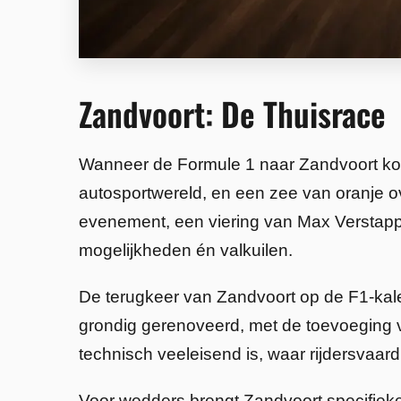
Zandvoort: De Thuisrace
Wanneer de Formule 1 naar Zandvoort komt
autosportwereld, en een zee van oranje o
evenement, een viering van Max Verstapp
mogelijkheden én valkuilen.
De terugkeer van Zandvoort op de F1-kale
grondig gerenoveerd, met de toevoeging v
technisch veeleisend is, waar rijdersvaard
Voor wedders brengt Zandvoort specifiek