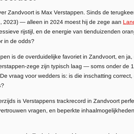
over Zandvoort is Max Verstappen. Sinds de terugkeer
, 2023) — alleen in 2024 moest hij de zege aan
Land
gressieve rijstijl, en de energie van tienduizenden ora
r in de odds?
en is de overduidelijke favoriet in Zandvoort, en j
rstappen-zege zijn typisch laag — soms onder de 1
 vraag voor wedders is: is die inschatting correct, 
s?
ijds is Verstappens trackrecord in Zandvoort perfect,
vertrouwen vragen, en beperkte inhaalmogelijkheden 