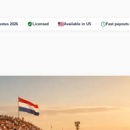
stus 2026
Licensed
Available in US
Fast payouts