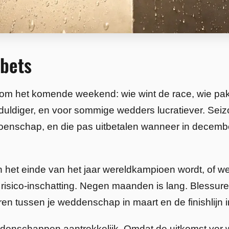
sbets
het komende weekend: wie wint de race, wie pakt po
geduldiger, en voor sommige wedders lucratiever. Se
ioenschap, en die pas uitbetalen wanneer in decemb
aan het einde van het jaar wereldkampioen wordt, of
de risico-inschatting. Negen maanden is lang. Blessu
en tussen je weddenschap in maart en de finishlijn 
denschappen aantrekkelijk. Omdat de uitkomst ver 