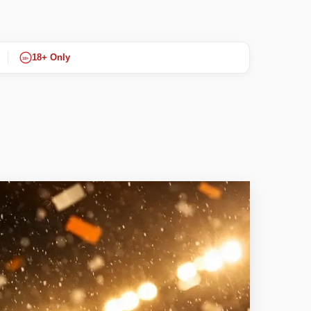
18+ Only
18+