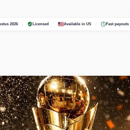
stus 2026
Licensed
Available in US
Fast payouts