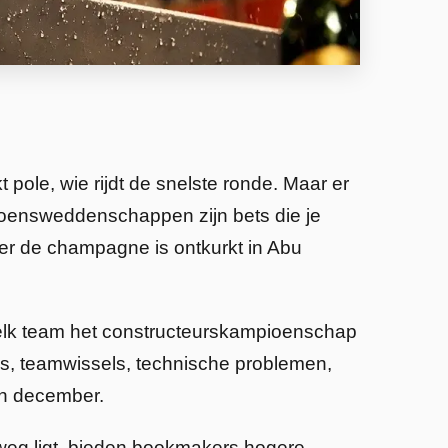
le, wie rijdt de snelste ronde. Maar er
izoensweddenschappen zijn bets die je
er de champagne is ontkurkt in Abu
 welk team het constructeurskampioenschap
res, teamwissels, technische problemen,
in december.
weg ligt, bieden bookmakers hogere