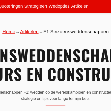
Quoteringen
Strategieën
Wedopties
Artikelen
Home
→
Artikelen
→
F1 Seizoensweddenschappen
OENSWEDDENSCHA
RS EN CONSTR
nschappen F1: wedden op de wereldkampioen en constructeurs
strategie en tips voor lange termijn bets.