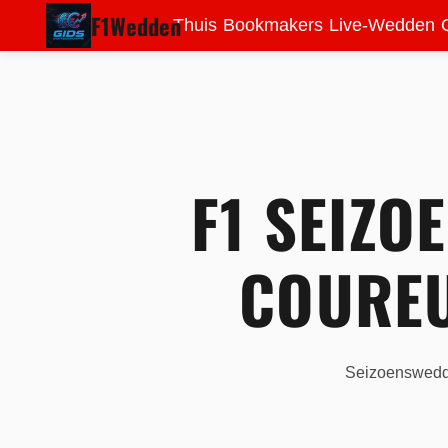
F1Wedden
Thuis
Bookmakers
Live-Wedden
F1 SEIZ
COUREU
Seizoenswedde