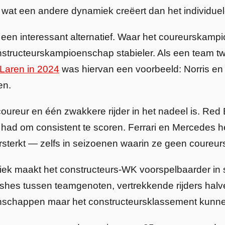
, wat een andere dynamiek creëert dan het individu
een interessant alternatief. Waar het coureurskamp
constructeurskampioenschap stabieler. Als een team 
Laren in 2024
was hiervan een voorbeeld: Norris en
en.
oureur en één zwakkere rijder in het nadeel is. Red
had om consistent te scoren. Ferrari en Mercedes h
rsterkt — zelfs in seizoenen waarin ze geen coureu
ek maakt het constructeurs-WK voorspelbaarder in
shes tussen teamgenoten, vertrekkende rijders halv
oenschappen maar het constructeursklassement kunn