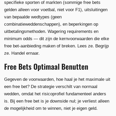
specifieke sporten of markten (sommige free bets
gelden alleen voor voetbal, niet voor F1), uitsluitingen
van bepaalde wedtypes (geen
combinatieweddenschappen), en beperkingen op
uitbetalingsmethoden. Wagering requirements en
minimum odds — dit zijn de kernvoorwaarden die elke
free bet-aanbieding maken of breken. Lees ze. Begrijp
ze. Handel ernaar.
Free Bets Optimaal Benutten
Gegeven de voorwaarden, hoe haal je het maximale uit
een free bet? De strategie verschilt van normaal
wedden, omdat het risicoprofiel fundamenteel anders
is. Bij een free bet is je downside nul; je verliest alleen
de mogelijkheid om te winnen, niet je eigen geld.