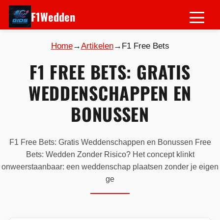
F1Wedden
Home
→
Artikelen
→
F1 Free Bets
F1 FREE BETS: GRATIS
WEDDENSCHAPPEN EN
BONUSSEN
F1 Free Bets: Gratis Weddenschappen en Bonussen Free
Bets: Wedden Zonder Risico? Het concept klinkt
onweerstaanbaar: een weddenschap plaatsen zonder je eigen
ge