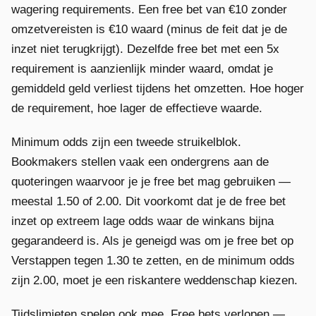
wagering requirements. Een free bet van €10 zonder
omzetvereisten is €10 waard (minus de feit dat je de
inzet niet terugkrijgt). Dezelfde free bet met een 5x
requirement is aanzienlijk minder waard, omdat je
gemiddeld geld verliest tijdens het omzetten. Hoe hoger
de requirement, hoe lager de effectieve waarde.
Minimum odds zijn een tweede struikelblok.
Bookmakers stellen vaak een ondergrens aan de
quoteringen waarvoor je je free bet mag gebruiken —
meestal 1.50 of 2.00. Dit voorkomt dat je de free bet
inzet op extreem lage odds waar de winkans bijna
gegarandeerd is. Als je geneigd was om je free bet op
Verstappen tegen 1.30 te zetten, en de minimum odds
zijn 2.00, moet je een riskantere weddenschap kiezen.
Tijdslimieten spelen ook mee. Free bets verlopen —