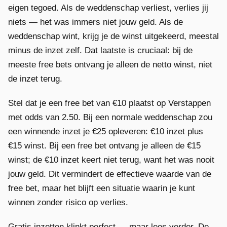
eigen tegoed. Als de weddenschap verliest, verlies jij
niets — het was immers niet jouw geld. Als de
weddenschap wint, krijg je de winst uitgekeerd, meestal
minus de inzet zelf. Dat laatste is cruciaal: bij de
meeste free bets ontvang je alleen de netto winst, niet
de inzet terug.
Stel dat je een free bet van €10 plaatst op Verstappen
met odds van 2.50. Bij een normale weddenschap zou
een winnende inzet je €25 opleveren: €10 inzet plus
€15 winst. Bij een free bet ontvang je alleen de €15
winst; de €10 inzet keert niet terug, want het was nooit
jouw geld. Dit vermindert de effectieve waarde van de
free bet, maar het blijft een situatie waarin je kunt
winnen zonder risico op verlies.
Gratis inzetten klinkt perfect — maar lees verder. De