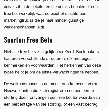
duivel zit in de details, en die details bepalen of een
free bet werkelijk waarde biedt of slechts een
marketingtruc is die je naar minder gunstige
weddenschappen leidt.
Soorten Free Bets
Niet alle free bets zijn gelijk gecreëerd. Bookmakers
hanteren verschillende structuren, elk met eigen
kenmerken en voorwaarden. Het herkennen van deze
types helpt je om de juiste verwachtingen te hebben.
De welkomstbonus is de meest voorkomende vorm.
Nieuwe klanten die zich registreren en een eerste
storting doen, ontvangen een free bet ter waarde van
een percentage van die storting, of een vast bedrag.