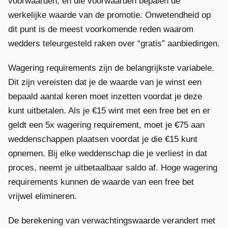
voorwaarden, en die voorwaarden bepalen de
werkelijke waarde van de promotie. Onwetendheid op
dit punt is de meest voorkomende reden waarom
wedders teleurgesteld raken over “gratis” aanbiedingen.
Wagering requirements zijn de belangrijkste variabele.
Dit zijn vereisten dat je de waarde van je winst een
bepaald aantal keren moet inzetten voordat je deze
kunt uitbetalen. Als je €15 wint met een free bet en er
geldt een 5x wagering requirement, moet je €75 aan
weddenschappen plaatsen voordat je die €15 kunt
opnemen. Bij elke weddenschap die je verliest in dat
proces, neemt je uitbetaalbaar saldo af. Hoge wagering
requirements kunnen de waarde van een free bet
vrijwel elimineren.
De berekening van verwachtingswaarde verandert met