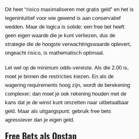
Dit heet “risico maximaliseren met gratis geld” en het is
tegenintuïtief voor wie gewend is aan conservatief
wedden. Maar de logica is solide: een free bet heeft
geen eigen waarde die je kunt verliezen, dus de
strategie die de hoogste verwachtingswaarde oplevert,
ongeacht risico, is mathematisch optimaal.
Let wel op de minimum odds-vereiste. Als die 2.00 is,
moet je binnen die restricties kiezen. En als de
wagering requirements hoog zijn, wordt de berekening
complexer; dan moet je ook rekening houden met de
kans dat je de winst kunt omzetten naar uitbetaalbaar
geld. Maar als uitgangspunt: gebruik free bets
agressiever dan je eigen geld.
Free Bets als Opstap